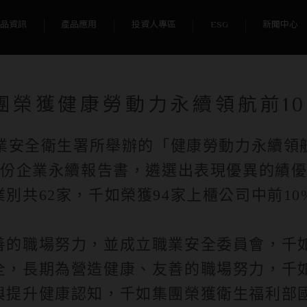
新聞中心
/
打造幸福職場 千如集團榮獲健康勞動力永續領航前10％
品資訊
產品應用
投資人專區
ESG
新聞中心
團榮獲健康勞動力永續領航前1
職業安全衛生署所舉辦的「健康勞動力永續
3份企業永續報告書，遴選出表現優異的績
別共62家，千如榮獲94家上櫃公司中前1
的職場努力，並成立職業安全委員會，千如集
全，長期為營造健康、友善的職場努力，千
與提升健康認知，千如集團榮獲衛生福利部