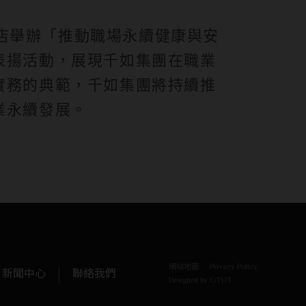
店舉辦「推動職場永續健康與安
表揚活動，展現千如集團在職業
實務的典範，千如集團將持續推
業永續發展。
網站地圖
Privacy Policy
新聞中心
聯絡我們
Designed by
GTUT