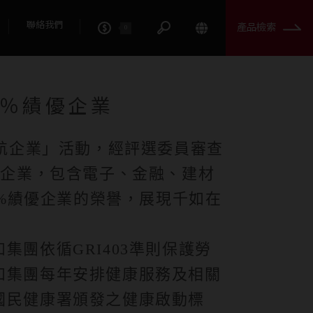
績優企業
聯絡我們
產品檢索
0
0％績優企業
領航企業」活動，經評選委員審查
優企業，包含電子、金融、建材
0%績優企業的榮譽，展現千如在
團依循GRI403準則保護勞
如集團每年安排健康服務及相關
國民健康署頒發之健康啟動標