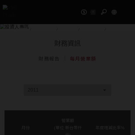
0
投資人專區
首頁
/
投資人專區
/
財務資訊
/
每月營業額
/
2011
財務資訊
財務報告
每月營業額
2011
營業額
月份
(單位:新台幣仟
年度增減比率%