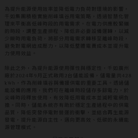
為提升能源使用效率並降低電力負荷對環境的影響，
千如集團積極實施削峰填谷用電策略，透過智慧化管
理來平衡高低峰時段的用電需求。在電力供應較緊繃
的時段，調整生產排程、降低非必要設備運轉，以減
少瞬時用電負荷，將部分用電需求轉移至離峰時段，
避免對電網造成壓力，以降低整體電費成本並提升電
力使用效益。
除此之外，為提升能源使用彈性與穩定性，千如廣州
廠於2024年9月正式啟用2台儲能設備，儲電量共428
kWh，作為削峰填谷與備援供電的重要工具。透過儲
能設備的應用，我們可在離峰時段儲存多餘電力，於
尖峰時段釋放使用，有效降低用電成本並減輕電網負
擔。同時，儲能系統亦有助於穩定生產過程中的供電
品質，降低突發停電對營運的衝擊，並結合再生能源
發電，提升能源自主性，邁向更高效、低碳的永續能
源管理模式。