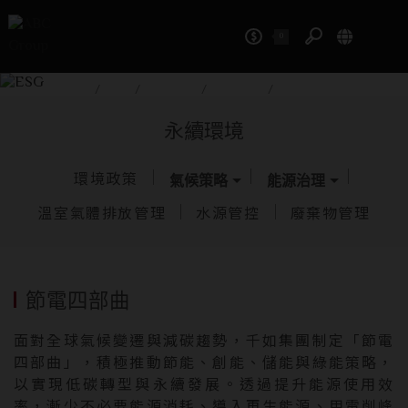
0
ESG
首頁
/
ESG
/
永續環境
/
能源治理
/
節電四部曲
永續環境
環境政策
氣候策略
能源治理
溫室氣體排放管理
水源管控
廢棄物管理
節電四部曲
面對全球氣候變遷與減碳趨勢，千如集團制定「節電
四部曲」，積極推動節能、創能、儲能與綠能策略，
以實現低碳轉型與永續發展。透過提升能源使用效