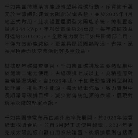
千如集團持續落實能源轉型與減碳行動，斥資逾千萬
元於台灣總部建置太陽能光電系統，並於2025年4月
底正式啟用。此次設置屋頂型太陽能系統，總裝置容
量達244 kWp，年均發電量約24萬度，每年減碳效益
可達約120 tCO₂e。全數電力將供千如集團總部自用，
不僅有效節能減碳，更兼具屋頂隔熱降溫、省電、延
長屋頂壽命與空間活化等多重效益。
根據歷年碳盤查結果，千如集團碳排放主要熱點集中
於範疇二電力使用，占總碳排七成以上。為積極應對
氣候變遷挑戰，自2023年起，千如啟動能源轉型與減
碳計畫，推動再生能源，擴大綠電佈局，致力實現中
長期淨零碳排目標，減少對傳統能源的依賴，展現對
環境永續的堅定承諾。
千如集團綠電布局由廣州廠率先展開，於2023年簽署
綠電採購合約，並自5月起正式使用綠電；2024年更
完成太陽能板自發自用系統建置。後續擴展則包括馬