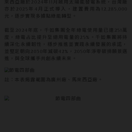
來西亞廠於2024年11月啟用太陽能發電系統，台灣廠
亦於2025年4月正式導入，建置費用為12,285,000
元，逐步實現多據點綠能轉型。
截至2024年底，千如集團全年綠電使用量已達251萬
度，綠電占比提升至總用電量的25%。千如集團將持
續深化永續韌性，穩步推進並實踐永續發展的承諾，
並堅定朝向2030年減碳42%，2050年淨零碳排願景邁
進，與全球攜手共創永續未來。
註：本表揭露範圍為廣州廠、馬來西亞廠。