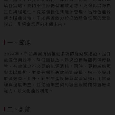
率，漸少不必要能源消耗、導入再生能源、用電削峰
填谷策略，我們不僅降低營運碳足跡，更強化能源自
主性與穩定性。從設備優化到能源管理，從綠色能源
到太陽能發電，千如集團致力於打造綠色低碳的營運
模式，引領企業邁向永續未來。
一、節能
2024年，千如集團持續推動多項節能減碳措施，提升
能源使用效率、降低碳排放。透過設備時間與溫度控
管，有效減少不必要的能源消耗。同時，更換感應燈
與太陽能燈，並優先採用高效節能設備，進一步提升
能源效益。此外，針對生產設備與潔淨室進行用電管
理與溫度調整，並透過調整契約容量及關閉閒置廠區
電力，最大化能源利用。
二、創能