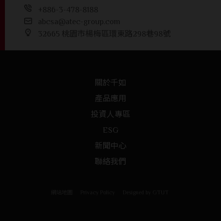
+886-3-478-8188
abcsa@atec-group.com
32665 桃園市楊梅區環東路298巷98號
關於千如
產品應用
投資人專區
ESG
新聞中心
聯絡我們
網站地圖
Privacy Policy
Designed by
GTUT