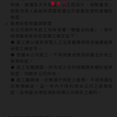
申請、維護及文件管控，使工程設計、檢驗量測、
製程改善人員能夠清楚掌握公司發展智慧財產權的
進度。
營業秘密保護與管理
本公司與所有員工均有簽署「聘僱合約書」，其中
與保護營業秘密相關之規定如下：
◆ 員工應以善良管理人之注意義務保管並維護營業
秘密之機密性。
◆ 受僱本公司員工，不得洩露或使用前雇主所有之
營業秘密。
◆ 員工任職期間，所完成之任何與職務有關的營業
秘密，均歸本公司所有。
◆ 員工離職後，仍應遵守保密之義務，不得洩漏任
何業務機密，且一年內不得利用本公司之營業秘
密，並保留法律追溯及賠償公司損失之權利。