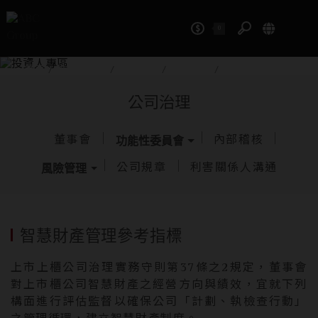
0
投資人專區
首頁
/
投資人專區
/
公司治理
/
風險管理
/
智慧財產權管理
公司治理
董事會
內部稽核
功能性委員會
公司規章
利害關係人溝通
風險管理
智慧財產管理參考指標
上市上櫃公司治理實務守則第37條之2規定，董事會
對上市櫃公司智慧財產之經營方向與績效，宜就下列
構面進行評估監督以確保公司「計劃、執檢查行動」