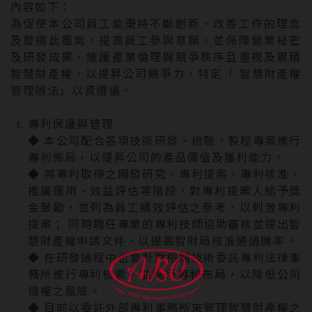
內容如下：
為促使本公司員工能秉持不斷創新、改善工作的理念
及發揚此風氣，提高員工參與意願，並保障營業袐密
及研發成果，維護產業倫理與競爭秩序且重視及累積
智慧財產權，以提昇公司競爭力，特定「 智慧財產權
管理辦法」以資遵循。
專利保護與管理
◆ 本公司配合各項技術研發、檢驗、製程專案進行
專利佈局，以提昇公司的產品價值及獲利能力。
◆ 將專利取得之開發研究、專利提案、專利核准、
推廣運用、效益評估等階段，對專利提案人給予獎
金鼓勵，並列為員工績效評估之參考，以刺激專利
提案； 同時聘任專業的專利技師協助審核並提出智
慧財產權申請文件，以提高智財局核准通過機率。
◆ 在研發過程中也會針對相關技術委託專利法律事
務所進行專利檢索，並進行專利布局，以降低公司
侵權之風險。
◆ 目前以委託外部專利事務所來管理智慧財產權之