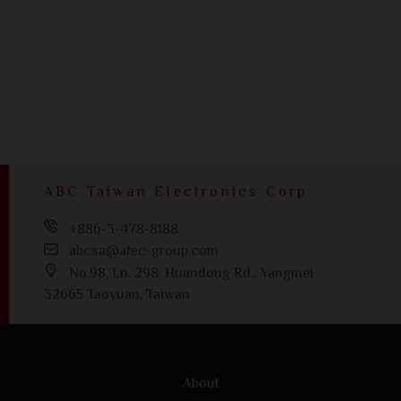
ABC Taiwan Electronics Corp
+886-3-478-8188
abcsa@atec-group.com
No.98, Ln. 298, Huandong Rd., Yangmei
32665 Taoyuan, Taiwan
About